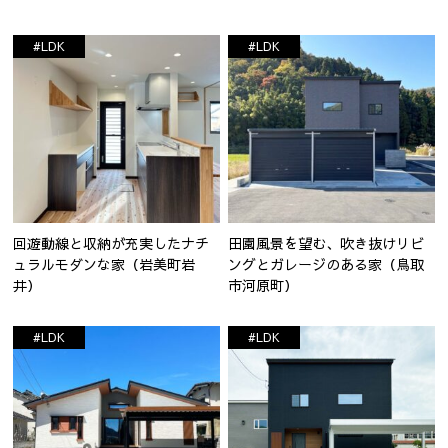
#LDK
#LDK
回遊動線と収納が充実したナチ
田園風景を望む、吹き抜けリビ
ュラルモダンな家（岩美町岩
ングとガレージのある家（鳥取
井）
市河原町）
#LDK
#LDK