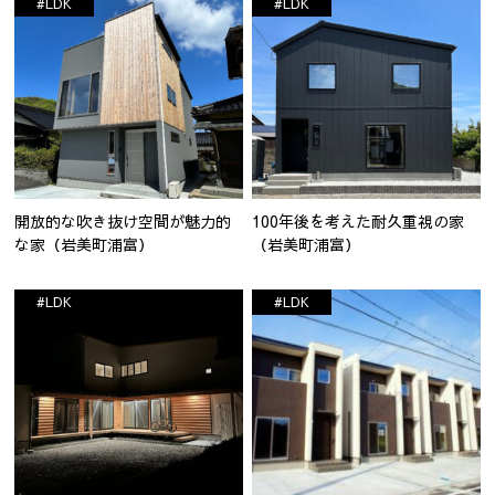
#LDK
#LDK
開放的な吹き抜け空間が魅力的
100年後を考えた耐久重視の家
な家（岩美町浦富）
（岩美町浦富）
#LDK
#LDK