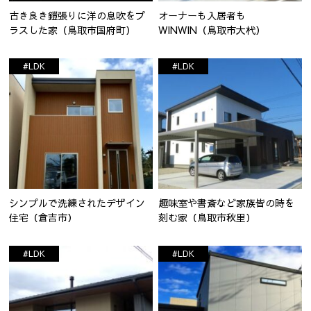
古き良き鎧張りに洋の息吹をプ
オーナーも入居者も
ラスした家（鳥取市国府町）
WINWIN（鳥取市大杙）
#LDK
#LDK
シンプルで洗練されたデザイン
趣味室や書斎など家族皆の時を
住宅（倉吉市）
刻む家（鳥取市秋里）
#LDK
#LDK