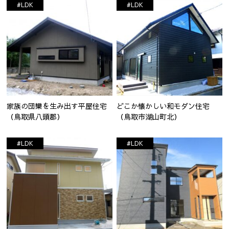
#LDK
#LDK
家族の団欒を生み出す平屋住宅
どこか懐かしい和モダン住宅
（鳥取県八頭郡）
（鳥取市湖山町北）
#LDK
#LDK