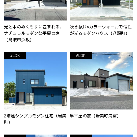
光と木のぬくもりに包まれる、
吹き抜け×カラーウォールで個性
ナチュラルモダンな平屋の家
が光るモダンハウス（八頭町）
（鳥取市浜坂）
#LDK
#LDK
2階建シンプルモダン住宅（岩美
半平屋の家（岩美町浦富）
町）