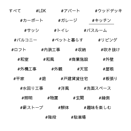
すべて
#LDK
#アパート
#ウッドデッキ
#カーポート
#ガレージ
#キッチン
#サッシ
#トイレ
#バスルーム
#バルコニー
#ペットと暮らす
#リビング
#ロフト
#内装工事
#収納
#吹き抜け
#和室
#和風
#商業施設
#外壁
#外構工事
#外観
#天窓
#屋根
#平家
#庭
#戸建賃貸住宅
#板張り
#水回り工事
#洋風
#洗面スペース
#照明
#物置
#玄関
#縁側
#薪ストーブ
#解体
#趣味を楽しむ
#階段
#駐車場