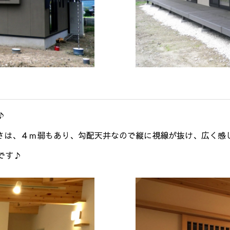
♪
高さは、４ｍ弱もあり、勾配天井なので縦に視線が抜け、広く感
です♪