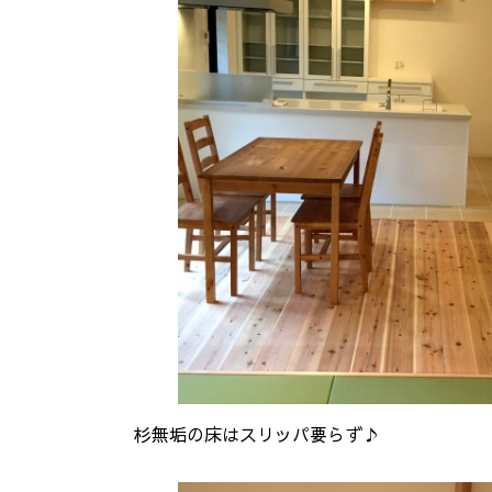
杉無垢の床はスリッパ要らず♪