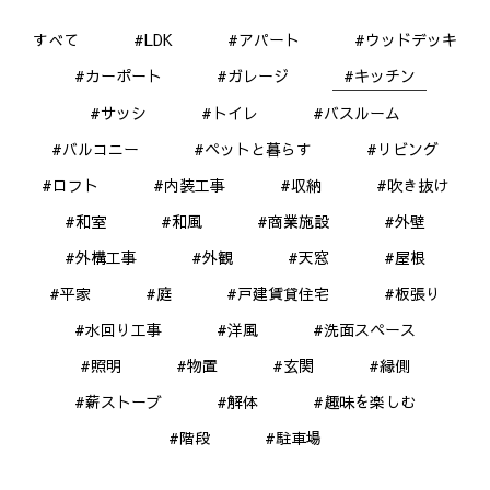
すべて
#LDK
#アパート
#ウッドデッキ
#カーポート
#ガレージ
#キッチン
#サッシ
#トイレ
#バスルーム
#バルコニー
#ペットと暮らす
#リビング
#ロフト
#内装工事
#収納
#吹き抜け
#和室
#和風
#商業施設
#外壁
#外構工事
#外観
#天窓
#屋根
#平家
#庭
#戸建賃貸住宅
#板張り
#水回り工事
#洋風
#洗面スペース
#照明
#物置
#玄関
#縁側
#薪ストーブ
#解体
#趣味を楽しむ
#階段
#駐車場