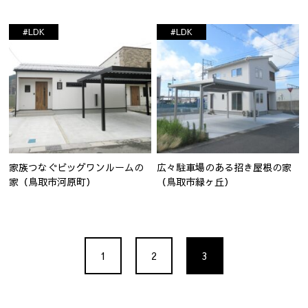
#LDK
#LDK
家族つなぐビッグワンルームの
広々駐車場のある招き屋根の家
家（鳥取市河原町）
（鳥取市緑ヶ丘）
1
2
3