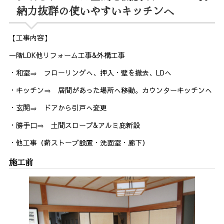
納力抜群の使いやすいキッチンへ
【工事内容】
一階LDK他リフォーム工事&外構工事
・和室⇒ フローリングへ、押入・壁を撤去、LDへ
・キッチン⇒ 居間があった場所へ移動。カウンターキッチンへ
・玄関⇒ ドアから引戸へ変更
・勝手口⇒ 土間スロープ&アルミ庇新設
・他工事（薪ストーブ設置・洗面室・廊下）
施工前