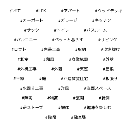
すべて
#LDK
#アパート
#ウッドデッキ
#カーポート
#ガレージ
#キッチン
#サッシ
#トイレ
#バスルーム
#バルコニー
#ペットと暮らす
#リビング
#ロフト
#内装工事
#収納
#吹き抜け
#和室
#和風
#商業施設
#外壁
#外構工事
#外観
#天窓
#屋根
#平家
#庭
#戸建賃貸住宅
#板張り
#水回り工事
#洋風
#洗面スペース
#照明
#物置
#玄関
#縁側
#薪ストーブ
#解体
#趣味を楽しむ
#階段
#駐車場